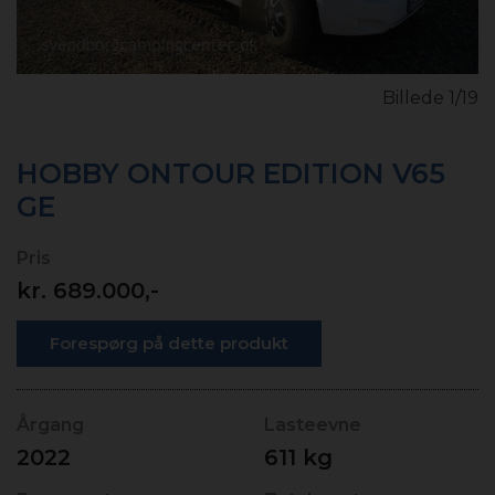
- Brugte fortelte
Hobby Autocamper Leasing
- Autocampere
Personale
Billede 1/19
- Medarbejder info
Autocamper udlejning
HOBBY ONTOUR EDITION V65
GE
- Lej en Hobby autocamper
Pris
kr.
689.000,-
Forespørg på dette produkt
Årgang
Lasteevne
2022
611 kg