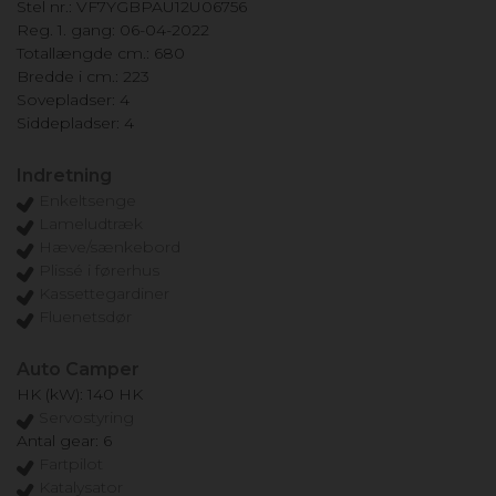
Stel nr.: VF7YGBPAU12U06756
Reg. 1. gang: 06-04-2022
Totallængde cm.: 680
Bredde i cm.: 223
Sovepladser: 4
Siddepladser: 4
Indretning
Enkeltsenge
Lameludtræk
Hæve/sænkebord
Plissé i førerhus
Kassettegardiner
Fluenetsdør
Auto Camper
HK (kW): 140 HK
Servostyring
Antal gear: 6
Fartpilot
Katalysator