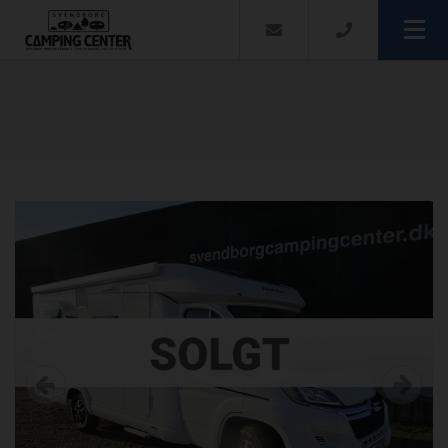
Velkommen
Præsentation
Salg & service
- Campingudstyr
Finansiering
- Brugte campingvogne
Værksted
- Nye Campingvogne
Nyheder
Previous
Next
- Fortelte
Kontakt