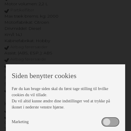
Motor volumen: 2,2 L
Partikelfilter
Max træk brems. kg: 2000
Motorfabrikat: Citroen
Drivmiddel: Diesel
Km/l: 14,1
Kabinefabrikat: Hobby
Airbag førersæder
Assist. (ABS, ESP..): ABS
Airbag førersæde
Airbag passager
Navigationsanlæg: Pioneer
Siden benytter cookies
Fartpilot type: Ja
Selepladser: 4
Før du kan bruge siden skal du først tage stilling til hvilke
Solcelle udstyr
cookies du vil tillade.
Du vil altid kunne ændre dine indstillinger ved at trykke på
Karrosseri, Chassis & Magasiner
ikonet i nederste venstre hjørne.
Alufælge
Holder til 2 cykler
Marketing
Cykelstativ: Ja
Tagluger ant.: 3