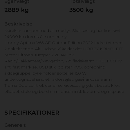
Egenvægt
Totalvægt
2889 kg
3500 kg
Beskrivelse
Køreklar camper med alt i udstyr. Skal ses og har kun kørt
24000 km fremstår som en ny.
Hobby Optima V65 GE Ontour Edition 2022 Indrettet med
2 enkeltsenge. Alt i udstyr, vi kalder det HOBBY KOMPLETT.
Motor Citroën Jumper 2,2L 140 hk,
Radio/Bakkamera/Navigation, 22" fladskærm + TELECO TV
ant. fast markise, USB stik, polster KOS, opredning i
siddegruppe, cykelholder solceller 150 W,
undervognsbehandlet, lakforsejlet, gas/narkose alarm,
Truma Duo control, der er servicesæt, gryder, bestik, kiler,
elkabel, stole og bord mm. prisen inkl. lev.omk. og nr.plade
SPECIFIKATIONER
Generelt