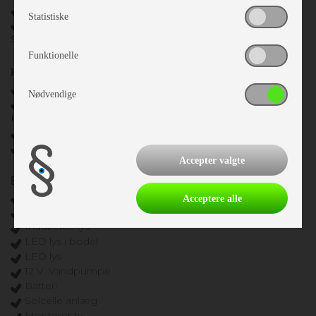
Vindue i dør
Statistiske
Fluenetsdør
Serviceklap ant.: 2
Funktionelle
Køkken - Bad & Toilet
3 gasblus
Nødvendige
Køleskab
Køleskabsstørrelse: 133 L Slim Tower
Kassettetoilet
Bruser
Accepter valgte
El, Elektronik & Medie
Centralt lysanlæg
Acceptere alle
Ambiente belysning
Inddirekte lys
LED lys i bodel
LED lys
12 V. Vandpumpe
Batteri
Solcelle anlæg
Monteret tv