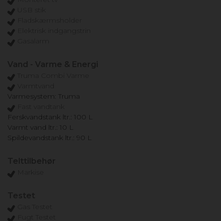
USB stik
Fladskærmsholder
Elektrisk indgangstrin
Gasalarm
Vand - Varme & Energi
Truma Combi Varme
Varmtvand
Varmesystem: Truma
Fast vandtank
Ferskvandstank ltr.: 100 L
Varmt vand ltr.: 10 L
Spildevandstank ltr.: 90 L
Telttilbehør
Markise
Testet
Gas Testet
Fugt Testet